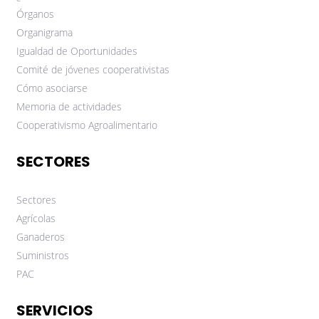
Órganos
Organigrama
Igualdad de Oportunidades
Comité de jóvenes cooperativistas
Cómo asociarse
Memoria de actividades
Cooperativismo Agroalimentario
SECTORES
Sectores
Agrícolas
Ganaderos
Suministros
PAC
SERVICIOS