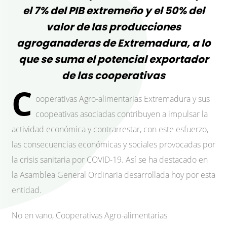
el 7% del PIB extremeño y el 50% del
valor de las producciones
agroganaderas de Extremadura, a lo
que se suma el potencial exportador
de las cooperativas
C
ooperativas Agro-alimentarias Extremadura y sus
coopeativas asociadas contribuyen a impulsar la
actividad económica y contrarrestar, con este esfuerzo,
las consecuencias económicas y sociales provocadas por
la crisis sanitaria por COVID-19. Así se ha destacado en
la Asamblea General Ordinaria desarrollada hoy por esta
entidad.
No en vano, Cooperativas Agro-alimentarias