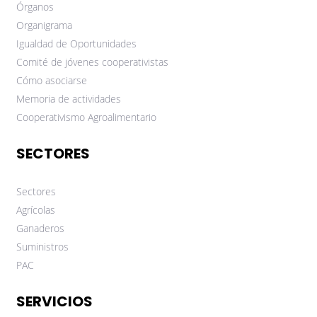
Órganos
Organigrama
Igualdad de Oportunidades
Comité de jóvenes cooperativistas
Cómo asociarse
Memoria de actividades
Cooperativismo Agroalimentario
SECTORES
Sectores
Agrícolas
Ganaderos
Suministros
PAC
SERVICIOS