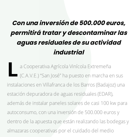
Con una inversión de 500.000 euros,
permitirá tratar y descontaminar las
aguas residuales de su actividad
industrial
L
a Cooperativa Agrícola Vinícola Extremeña
(C.A.V.E.) “San José” ha puesto en marcha en sus
instalaciones en Villafranca de los Barros (Badajoz) una
estación depuradora de aguas residuales (EDAR),
además de instalar paneles solares de casi 100 kw para
autoconsumo, con una inversión de 500.000 euros y
dentro de la apuesta que están realizando las bodegas y
almazaras cooperativas por el cuidado del medio