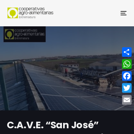
Nav
Compa
What
Face
Twitt
Email
C.A.V.E. “San José”