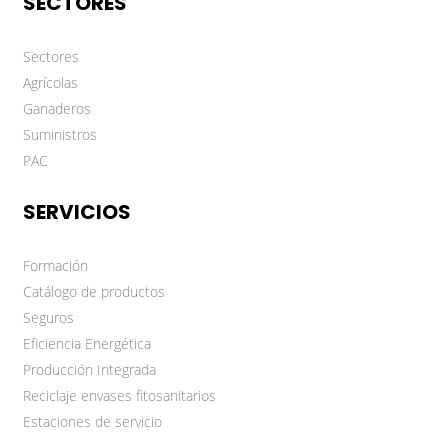
SECTORES
Sectores
Agrícolas
Ganaderos
Suministros
PAC
SERVICIOS
Formación
Catálogo de productos
Seguros
Eficiencia Energética
Producción Integrada
Reciclaje envases fitosanitarios
Estaciones de servicio