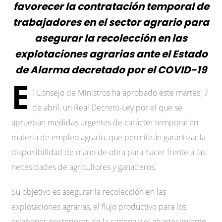
favorecer la contratación temporal de
trabajadores en el sector agrario para
asegurar la recolección en las
explotaciones agrarias ante el Estado
de Alarma decretado por el COVID-19
E
l Consejo de Ministros ha aprobado este martes, 7
de abril, un Real Decreto-Ley por el que se
aprueban medidas urgentes de carácter temporal en
materia de empleo agrario, que permitirán garantizar la
disponibilidad de mano de obra para hacer frente a las
necesidades de agricultores y ganaderos.
Su objetivo es asegurar la recolección en las
explotaciones agrarias, el flujo productivo para los
eslabones posteriores de la cadena y el abastecimiento