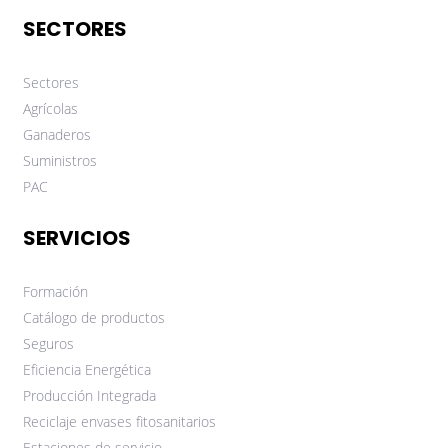
SECTORES
Sectores
Agrícolas
Ganaderos
Suministros
PAC
SERVICIOS
Formación
Catálogo de productos
Seguros
Eficiencia Energética
Producción Integrada
Reciclaje envases fitosanitarios
Estaciones de servicio