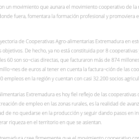
 con un movimiento que aunara el movimiento cooperativo de la 
í donde fuera, fomentara la formación profesional y promoviera 
yectoria de Cooperativas Agro-alimentarias Extremadura en est
bjetivos. De hecho, ya no está constituida por 8 cooperativas 
les 60 son so¬cias directas, que facturaron más de 874 millones
millo¬nes de euros al tener en cuenta la factura¬ción de las coop
 empleos en la región y cuentan con casi 32.200 socios agricul
limentarias Extremadura es hoy fiel reflejo de las cooperativas q
reación de empleo en las zonas rurales, es la realidad de avanz
lidad de no quedarse en la producción y seguir dando pasos en i
rar riqueza en el territorio en que se asientan.
xtremadura cree firmemente que el movimiento cooperativo cont