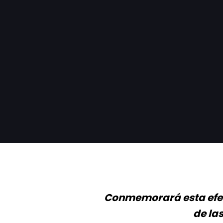
Conmemorará esta efem
de la