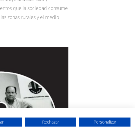
imentos que la sociedad consume
as zonas rurales y el medio
ar
Rechazar
Personalizar