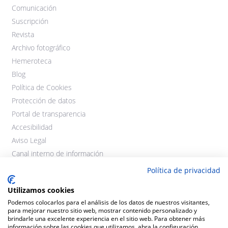
Comunicación
Suscripción
Revista
Archivo fotográfico
Hemeroteca
Blog
Política de Cookies
Protección de datos
Portal de transparencia
Accesibilidad
Aviso Legal
Canal interno de información
Política de privacidad
Utilizamos cookies
Podemos colocarlos para el análisis de los datos de nuestros visitantes,
para mejorar nuestro sitio web, mostrar contenido personalizado y
brindarle una excelente experiencia en el sitio web. Para obtener más
información sobre las cookies que utilizamos, abra la configuración.