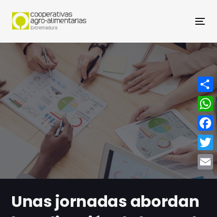
Nav
Compa
What
Face
Twitt
Email
Unas jornadas abordan