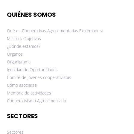
QUIÉNES SOMOS
Qué es Cooperativas Agroalimentarias Extremadura
Misión y Objetivos
¿Dónde estamos?
Órganos
Organigrama
Igualdad de Oportunidades
Comité de jóvenes cooperativistas
Cómo asociarse
Memoria de actividades
Cooperativismo Agroalimentario
SECTORES
Sectores