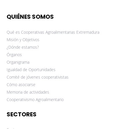
QUIÉNES SOMOS
Qué es Cooperativas Agroalimentarias Extremadura
Misión y Objetivos
¿Dónde estamos?
Órganos
Organigrama
Igualdad de Oportunidades
Comité de jóvenes cooperativistas
Cómo asociarse
Memoria de actividades
Cooperativismo Agroalimentario
SECTORES