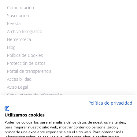
Comunicación
Suscripción
Revista
Archivo fotográfico
Hemeroteca
Blog
Política de Cookies
Protección de datos
Portal de transparencia
Accesibilidad
Aviso Legal
Canal interno de información
Política de privacidad
Utilizamos cookies
Podemos colocarlos para el análisis de los datos de nuestros visitantes,
para mejorar nuestro sitio web, mostrar contenido personalizado y
brindarle una excelente experiencia en el sitio web. Para obtener más
información sobre las cookies que utilizamos, abra la configuración.