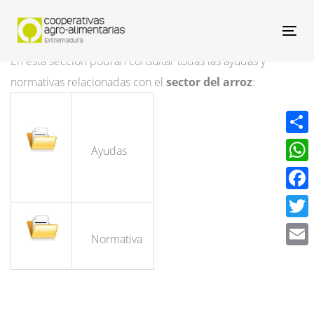
Nav
En esta sección podrán consultar todas las ayudas y
normativas relacionadas con el
sector del arroz
:
Compa
Ayudas
What
Face
Twitt
Normativa
Email