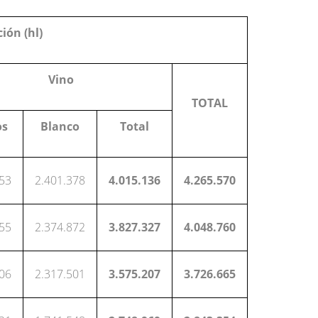
ión (hl)
Vino
TOTAL
os
Blanco
Total
753
2.401.378
4.015.136
4.265.570
455
2.374.872
3.827.327
4.048.760
706
2.317.501
3.575.207
3.726.665