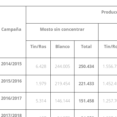
Producc
Campaña
Mosto sin concentrar
Tin/Ros
Blanco
Total
Tin/R
2014/2015
6.428
244.005
250.434
1.556.
2015/2016
1.979
219.454
221.433
1.452.
2016/2017
5.314
146.144
151.458
1.257.
2017/2018