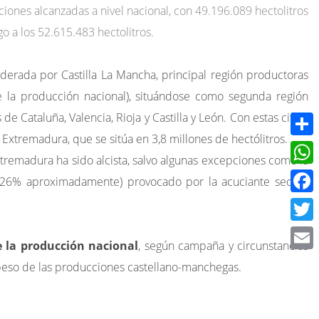
iones alcanzadas a nivel nacional, con 49.196.089 hectolitros
 a los 52.615.483 hectolitros.
INTRANET
erada por Castilla La Mancha, principal región productoras
de la producción nacional), situándose como segunda región
 Cataluña, Valencia, Rioja y Castilla y León. Con estas cifras
xtremadura, que se sitúa en 3,8 millones de hectólitros.
Compa
tremadura ha sido alcista, salvo algunas excepciones como la
What
26% aproximadamente) provocado por la acuciante sequía
Face
Twitt
 la producción nacional
, según campaña y circunstancias
Email
peso de las producciones castellano-manchegas.