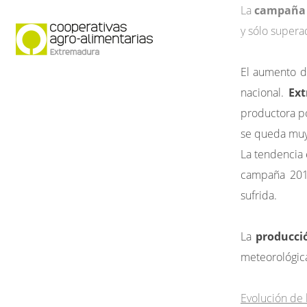
La
campaña v
y sólo supera
Quiénes somos
Secto
El aumento d
nacional.
Ex
productora po
se queda muy 
La tendencia 
campaña 2012
sufrida.
La
producci
meteorológic
Evolución de 