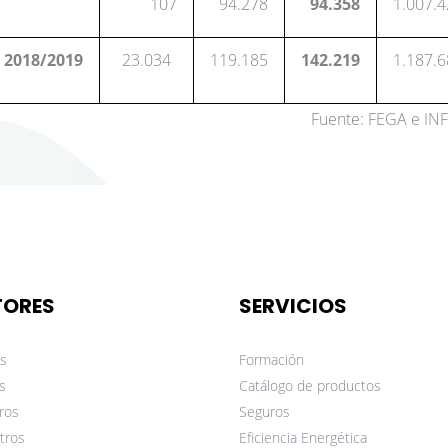
107
94.278
94.358
1.007.
2018/2019
23.034
119.185
142.219
1.187.
Fuente: FEGA e IN
TORES
SERVICIOS
s
Formación
s
Catálogo de productos
ros
Seguros
tros
Eficiencia Energética