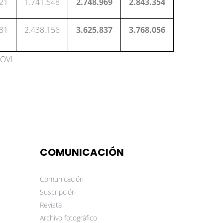
421
1.741.548
2.748.969
2.843.354
681
2.438.156
3.625.837
3.768.056
FOVI
COMUNICACIÓN
Comunicación
Suscripción
Revista
Archivo fotográfico