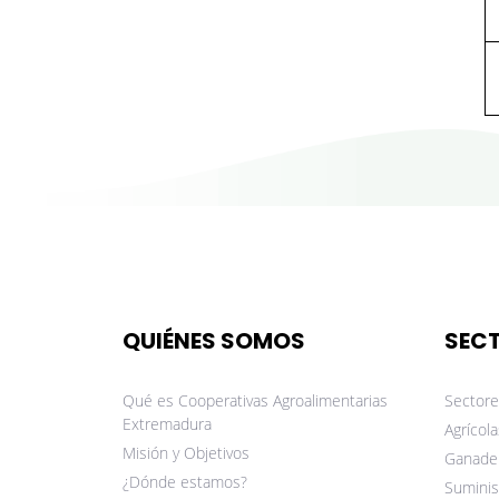
QUIÉNES SOMOS
SEC
Qué es Cooperativas Agroalimentarias
Sectore
Extremadura
Agrícola
Misión y Objetivos
Ganade
¿Dónde estamos?
Suminis