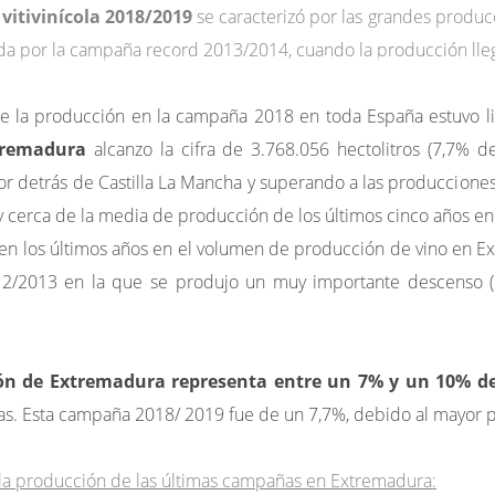
itivinícola 2018/2019
se caracterizó por las grandes producc
da por la campaña record 2013/2014, cuando la producción llego
res
Servicios
Comunicación
Contacto
e la producción en la campaña 2018 en toda España estuvo lid
tremadura
alcanzo la cifra de 3.768.056 hectolitros (7,7% 
r detrás de Castilla La Mancha y superando a las producciones de
cerca de la media de producción de los últimos cinco años en E
en los últimos años en el volumen de producción de vino en Ex
/2013 en la que se produjo un muy importante descenso (
ón de Extremadura representa entre un 7% y un 10% de
as. Esta campaña 2018/ 2019 fue de un 7,7%, debido al mayor 
la producción de las últimas campañas en Extremadura: