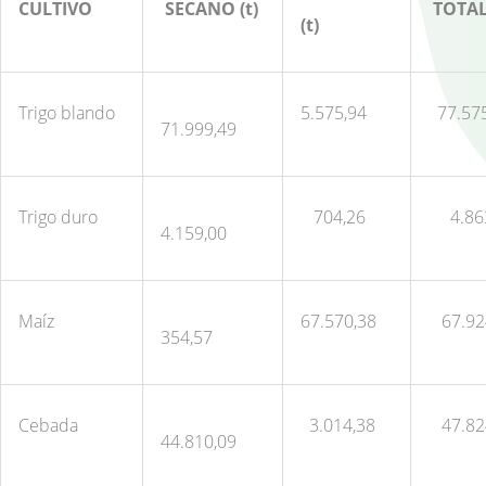
CULTIVO
SECANO (t)
TOTAL 
(t)
Trigo blando
5.575,94
77.57
71.999,49
Trigo duro
704,26
4.86
4.159,00
Maíz
67.570,38
67.92
354,57
Cebada
3.014,38
47.82
44.810,09