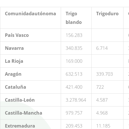
Comunidad
autónoma
Trigo
Trigo
duro
blando
País Vasco
156.283
Navarra
340.835
6.714
La Rioja
169.000
Aragón
632.513
339.703
Cataluña
421.400
722
Castilla-León
3.278.964
4.587
Castilla-Mancha
979.757
4.968
Extremadura
209.453
11.185