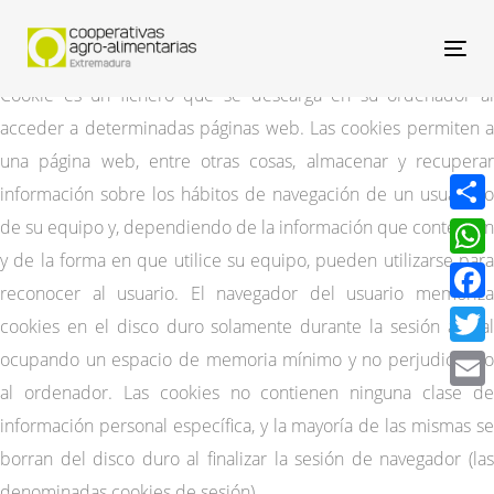
Nav
Cookie es un fichero que se descarga en su ordenador al
acceder a determinadas páginas web. Las cookies permiten a
una página web, entre otras cosas, almacenar y recuperar
información sobre los hábitos de navegación de un usuario o
de su equipo y, dependiendo de la información que contengan
Compa
y de la forma en que utilice su equipo, pueden utilizarse para
What
reconocer al usuario. El navegador del usuario memoriza
Face
cookies en el disco duro solamente durante la sesión actual
ocupando un espacio de memoria mínimo y no perjudicando
Twitt
al ordenador. Las cookies no contienen ninguna clase de
Email
información personal específica, y la mayoría de las mismas se
borran del disco duro al finalizar la sesión de navegador (las
denominadas cookies de sesión).