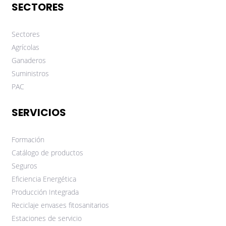
SECTORES
Sectores
Agrícolas
Ganaderos
Suministros
PAC
SERVICIOS
Formación
Catálogo de productos
Seguros
Eficiencia Energética
Producción Integrada
Reciclaje envases fitosanitarios
Estaciones de servicio