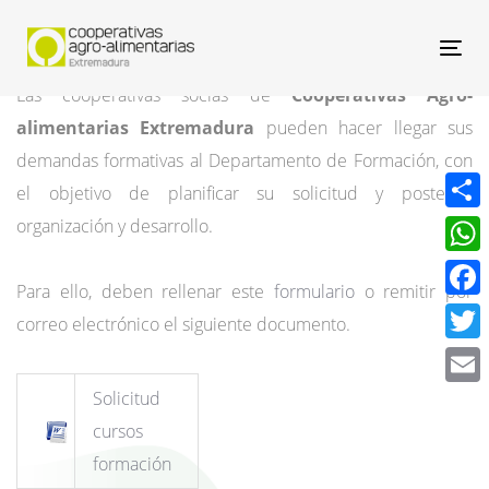
Nav
Las cooperativas socias de
Cooperativas Agro-
alimentarias Extremadura
pueden hacer llegar sus
demandas formativas al Departamento de Formación, con
el objetivo de planificar su solicitud y posterior
Compa
organización y desarrollo.
What
Para ello, deben rellenar este
formulario
o remitir por
Face
correo electrónico el siguiente documento.
Twitt
Solicitud
Email
cursos
formación